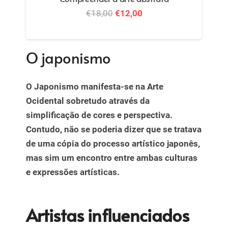
pintura”
O
O
€
11,00
€
7,00
preço
preço
original
atual
O japonismo
era:
é:
€11,00.
€7,00.
O Japonismo manifesta-se na Arte
Ocidental sobretudo através da
simplificação de cores e perspectiva.
Contudo, não se poderia dizer que se tratava
de uma cópia do processo artístico japonês,
mas sim um encontro entre ambas culturas
e expressões artísticas.
Artistas influenciados