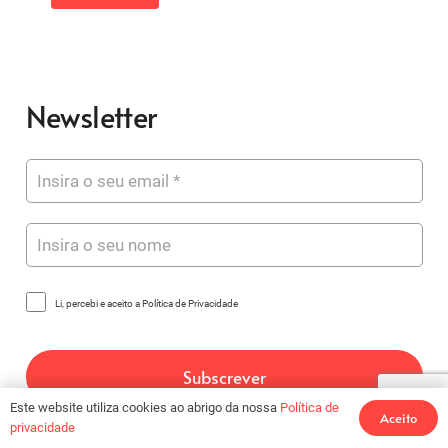
original
atual
era:
é:
€39,00.
€28,00.
Newsletter
Li, percebi e aceito a Política de Privacidade
Este website utiliza cookies ao abrigo da nossa
Política de
Aceito
privacidade