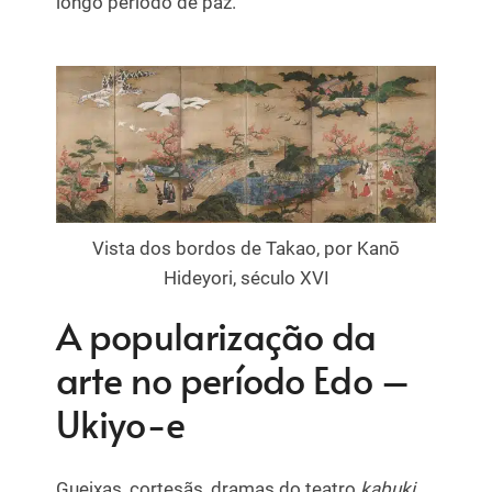
longo período de paz.
Vista dos bordos de Takao, por Kanō
Hideyori, século XVI
A popularização da
arte no período Edo –
Ukiyo-e
Gueixas, cortesãs, dramas do teatro
kabuki
,