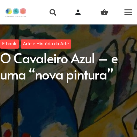
person
shopping_basket
E-book
Arte e História da Arte
O Cavaleiro Azul – e
uma “nova pintura”