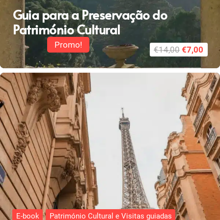
Guia para a Preservação do
Património Cultural
Promo!
O
O
€
14,00
€
7,00
preço
pre
original
atua
era:
é:
€14,00.
€7,0
E-book
Património Cultural e Visitas guiadas