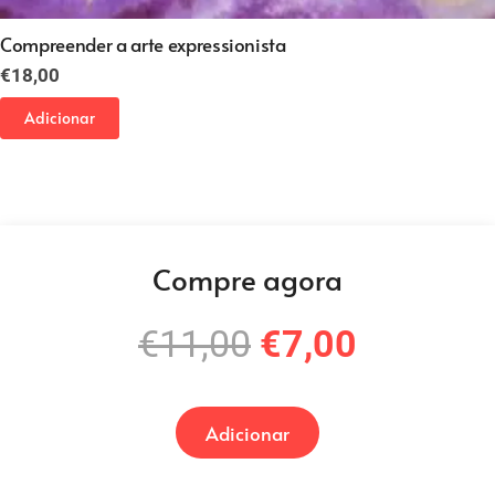
Compreender a arte expressionista
€
18,00
Adicionar
Compre agora
O
O
€
11,00
€
7,00
preço
preço
original
atual
Adicionar
era:
é:
€11,00.
€7,00.