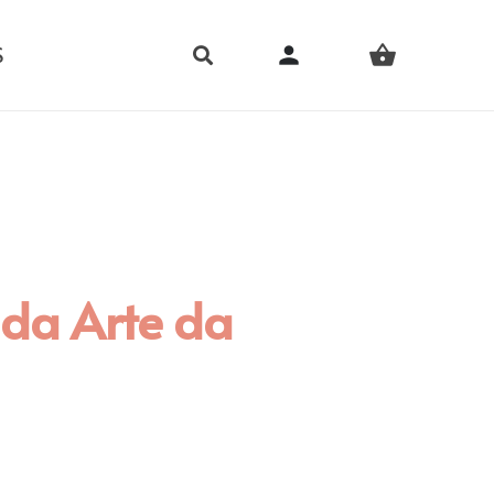
person
S
shopping_basket
 da Arte da