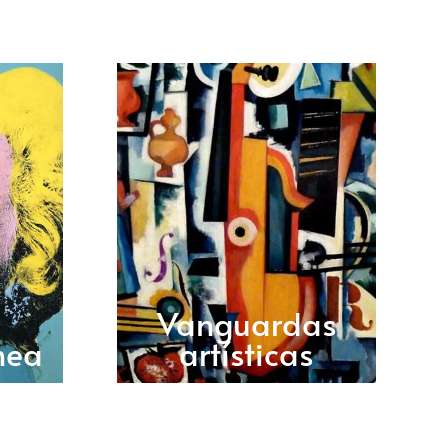
Vanguardas
nea
artísticas