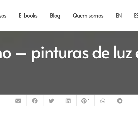
sos
E-books
Blog
Quem somos
EN
E
 – pinturas de luz 
1