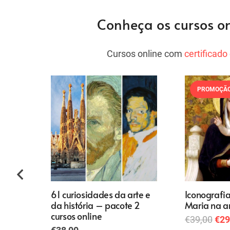
Conheça os cursos o
Cursos online com
certificado
PROMOÇÃO
61 curiosidades da arte e
Iconografia
da história – pacote 2
Maria na a
cursos online
O
€
39,00
€
29