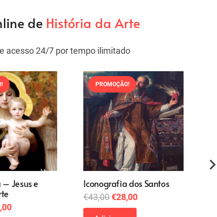
nline de
História da Arte
e acesso 24/7 por tempo ilimitado
!
PROMOÇÃO!
 – Jesus e
Iconografia dos Santos
A
rte
O
O
€
43,00
€
28,00
€
O
,00
preço
preço