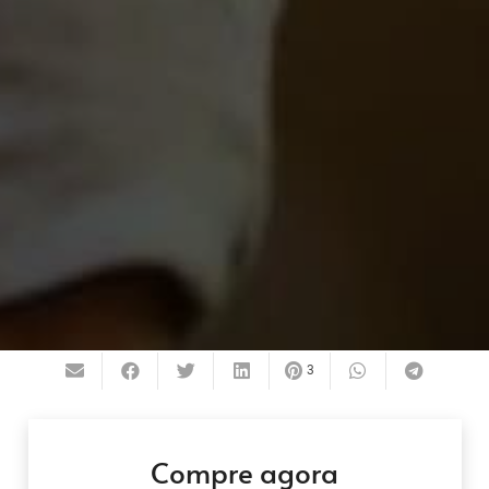
3
Compre agora