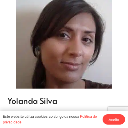
Yolanda Silva
Licenciada em História da Arte (Faculdade de Letras
Este website utiliza cookies ao abrigo da nossa
Política de
Aceito
privacidade
da Universidade do Porto). O seu percurso