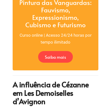
Pintura das Vanguardas:
Fauvismo,
Expressionismo,
Cubismo e Futurismo
Curso online | Acesso 24/24 horas por
tempo ilimitado
Saiba mais
A influência de Cézanne
em Les Demoiselles
d’Avignon