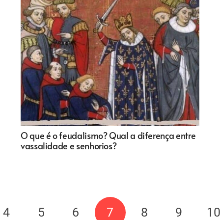
O que é o feudalismo? Qual a diferença entre
vassalidade e senhorios?
4
5
6
7
8
9
1