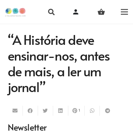
person
shopping_basket
“A História deve
ensinar-nos, antes
de mais, a ler um
jornal”
1
Newsletter