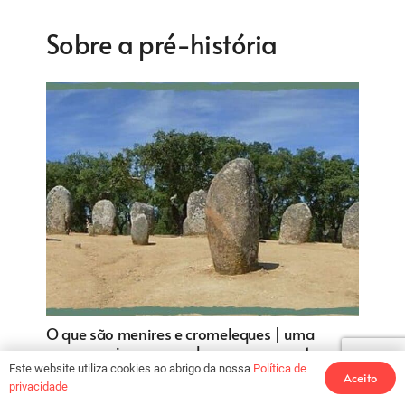
Sobre a pré-história
O que são menires e cromeleques | uma
pequena viagem por alguns monumentos
megalíticos em Portugal
Este website utiliza cookies ao abrigo da nossa
Política de
Aceito
privacidade