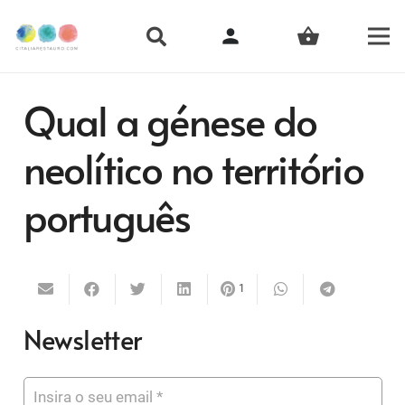
person
shopping_basket
Qual a génese do
neolítico no território
português
1
Newsletter