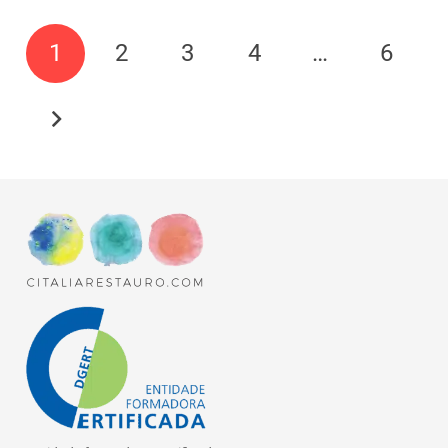
1
2
3
4
…
6