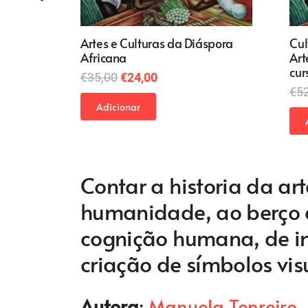
Artes e Culturas da Diáspora
Cul
Africana
Art
cur
O
O
€
35,00
€
24,00
€
5
preço
preço
Adicionar
original
atual
era:
é:
€35,00.
€24,00.
Contar a historia da art
humanidade, ao berço da
cognição humana, de i
criação de símbolos vis
Autora
:
Manuela Tenreiro