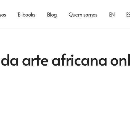
sos
E-books
Blog
Quem somos
EN
E
 da arte africana on