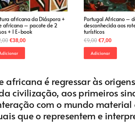
tura africana da Diáspora +
Portugal Africano – d
e africana – pacote de 2
desconhecida aos rote
sos + 1 E-book
turísticos
O
O
O
O
2,00
€
38,00
€
9,00
€
7,00
preço
preço
preço
preço
Adicionar
Adicionar
original
atual
original
atual
era:
é:
era:
é:
€52,00.
€38,00.
€9,00.
€7,00.
e africana é regressar às origen
 civilização, aos primeiros sin
nteração com o mundo material 
uais que o representem e interp