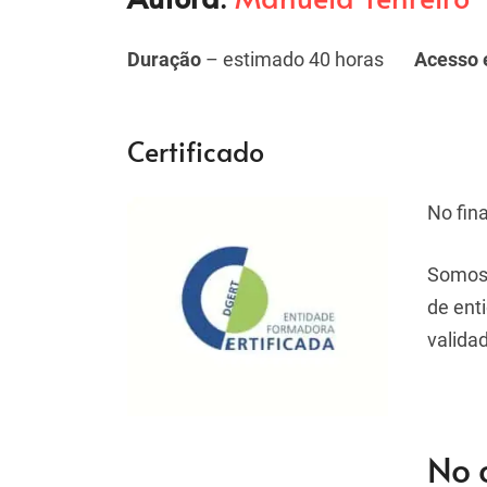
Duração
– estimado 40 horas
Acesso 
Certificado
No fin
Somos 
de ent
validad
No c