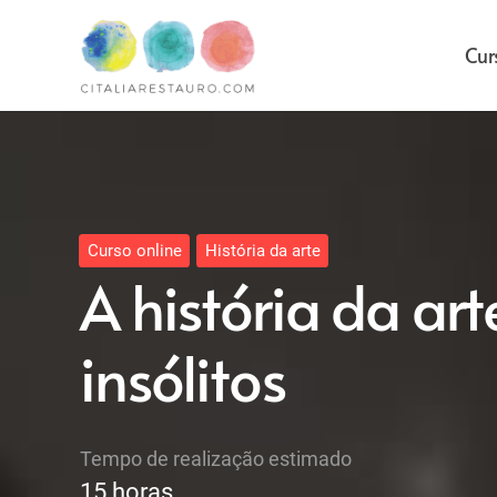
Cur
Curso online
História da arte
A história da art
insólitos
Tempo de realização estimado
15
horas