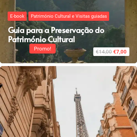
E-book
Património Cultural e Visitas guiadas
Guia para a Preservação do
Património Cultural
Promo!
O
O
€
14,00
€
7,00
preço
pre
original
atua
era:
é:
€14,00.
€7,0