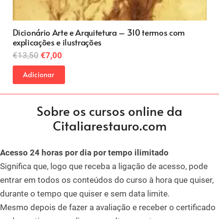
Cidades da Europa – Florença, Roma, Paris
O
O
€
38,00
€
26,00
preço
preço
Adicionar
original
atual
era:
é:
€38,00.
€26,00.
Sobre os cursos online da
Citaliarestauro.com
Acesso 24 horas por dia por tempo ilimitado
Significa que, logo que receba a ligação de acesso, pode
entrar em todos os conteúdos do curso à hora que quiser,
durante o tempo que quiser e sem data limite.
Mesmo depois de fazer a avaliação e receber o certificado