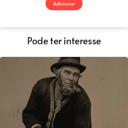
Adicionar
era:
é:
€9,50.
€7,00.
Pode ter interesse