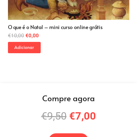
História dos pigmentos na arte
O
O
€
34,00
€
23,00
preço
preço
Adicionar
original
atual
era:
é:
€34,00.
€23,00.
Compre agora
O
O
€
9,50
€
7,00
preço
preço
original
atual