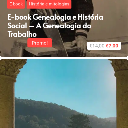
E-book
História e mitologias
E-book Genealogia e História
Social – A Genealogia do
Trabalho
Promo!
O
O
€
14,00
€
7,00
preço
pre
original
atua
era:
é:
€14,00.
€7,0