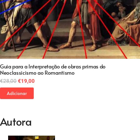
Guia para a Interpretação de obras primas do
Neoclassicismo ao Romantismo
O
O
€
28,00
€
19,00
preço
preço
Adicionar
original
atual
era:
é:
€28,00.
€19,00.
Autora