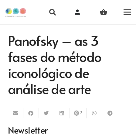
person
shopping_basket
Panofsky – as 3
fases do método
iconológico de
análise de arte
2
Newsletter