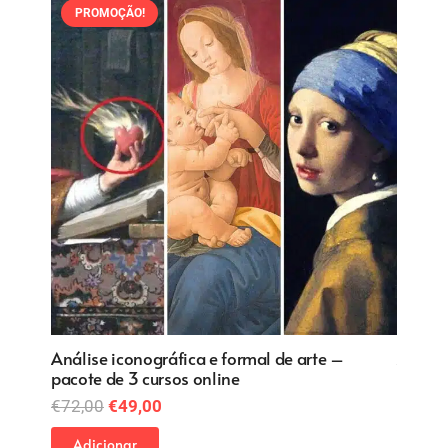
PROMOÇÃO!
PRO
Análise iconográfica e formal de arte –
Anális
pacote de 3 cursos online
pacote
O
O
€
72,00
€
49,00
€
72,0
preço
preço
Adicionar
Adic