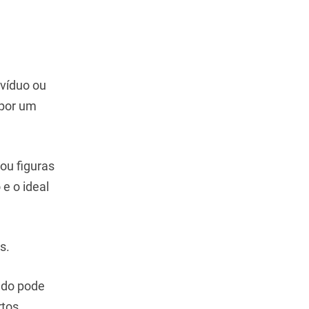
ivíduo ou
por um
ou figuras
e o ideal
s.
tado pode
rtos.