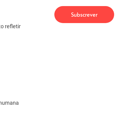
 refletir
a humana