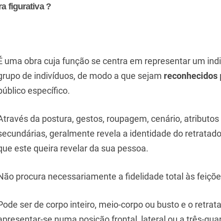
a figurativa ?
É uma obra cuja função se centra em representar um ind
grupo de indivíduos, de modo a que sejam
reconhecidos
público específico.
Através da postura, gestos, roupagem, cenário, atributos 
secundárias, geralmente revela a identidade do retratado 
que este queira revelar da sua pessoa.
Não procura necessariamente a fidelidade total às feiçõe
Pode ser de corpo inteiro, meio-corpo ou busto e o retra
apresentar-se numa posição frontal, lateral ou a três-qua