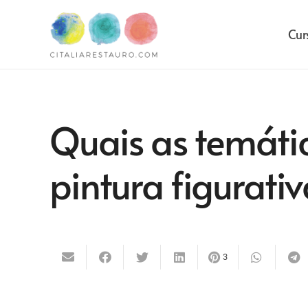
Cur
Quais as temáti
pintura figurati
3