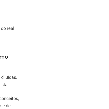
do real
smo
diluídas.
ista.
conceitos,
ise de