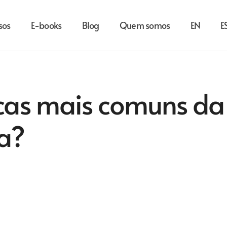
sos
E-books
Blog
Quem somos
EN
E
cas mais comuns da
va?