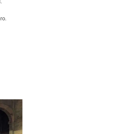
.
ro.