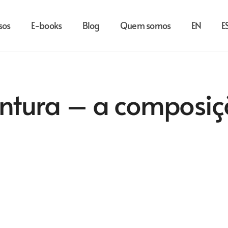
sos
E-books
Blog
Quem somos
EN
E
ntura – a composi