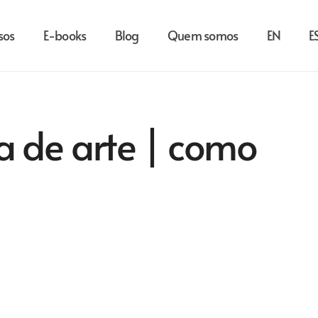
sos
E-books
Blog
Quem somos
EN
E
a de arte | como