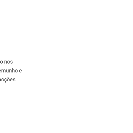
ão nos
temunho e
emoções