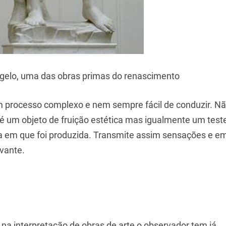
ngelo, uma das obras primas do renascimento
um processo complexo e nem sempre fácil de conduzir. N
é um objeto de fruição estética mas igualmente um tes
ca em que foi produzida. Transmite assim sensações e 
vante.
 interpretação de obras de arte o observador tem já