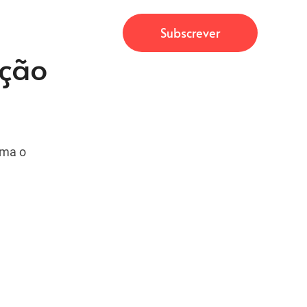
ação
rma o