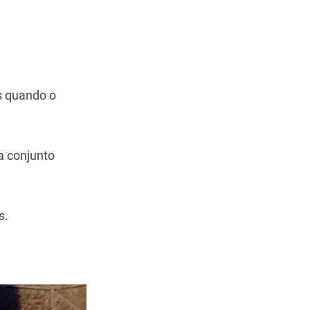
es quando o
a conjunto
s.