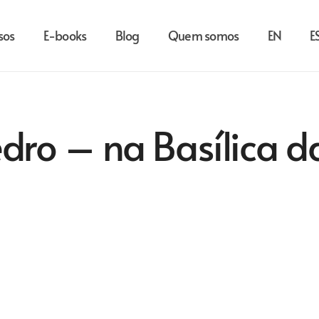
sos
E-books
Blog
Quem somos
EN
E
dro – na Basílica d