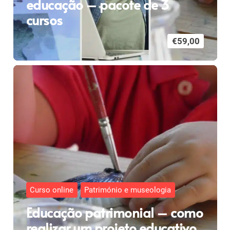
educação – pacote de 3
cursos
€
59,00
Curso online
Património e museologia
Educação patrimonial – como
realizar um projeto educativo