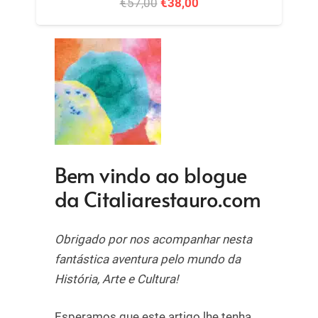
O
O
€
57,00
€
38,00
preço
preço
original
atual
era:
é:
€57,00.
€38,00.
Bem vindo ao blogue
da Citaliarestauro.com
Obrigado por nos acompanhar nesta
fantástica aventura pelo mundo da
História, Arte e Cultura!
Esperamos que este artigo lhe tenha