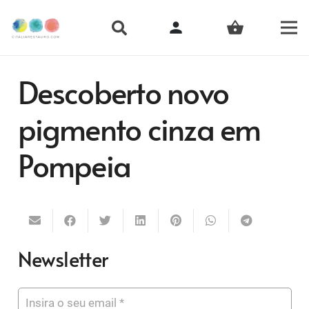
person
shopping_basket
Descoberto novo
pigmento cinza em
Pompeia
Newsletter