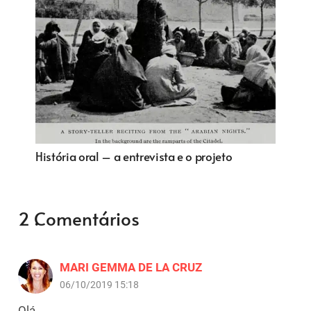
O Pós-impressionismo – uma nova
expressão na arte
2
Comentários
.
MARI GEMMA DE LA CRUZ
06/10/2019 15:18
Olá.