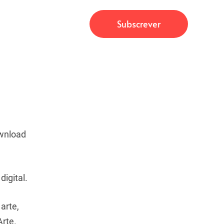
ownload
igital.
arte,
rte.