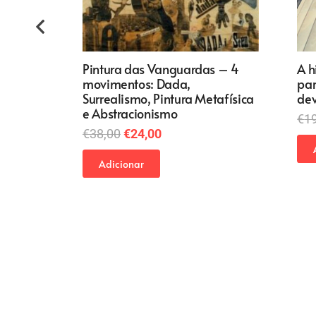
Pintura das Vanguardas – 4
A h
movimentos: Dada,
par
Surrealismo, Pintura Metafísica
dev
e Abstracionismo
€
1
O
O
€
38,00
€
24,00
preço
preço
Adicionar
original
atual
era:
é:
€38,00.
€24,00.