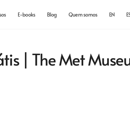
sos
E-books
Blog
Quem somos
EN
E
rátis | The Met Mus