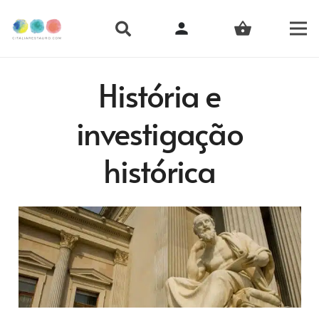
person
shopping_basket
História e
investigação
histórica