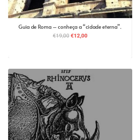
Guia de Roma – conheça a “cidade eterna”.
O
O
€
19,00
€
12,00
preço
preço
original
atual
era:
é:
€19,00.
€12,00.