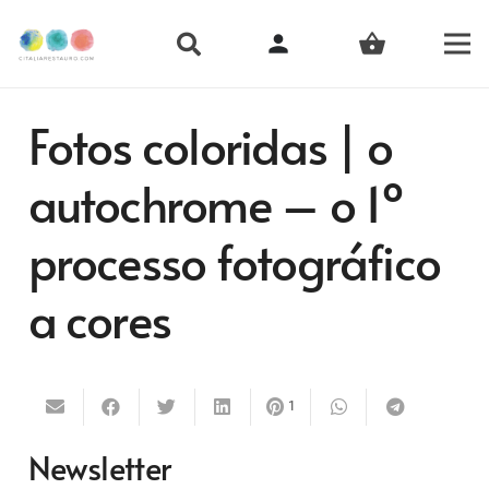
person
shopping_basket
Fotos coloridas | o
autochrome – o 1º
processo fotográfico
a cores
1
Newsletter