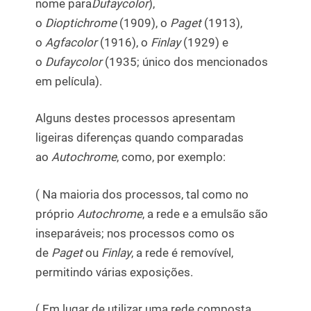
nome para
Dufaycolor
),
o
Dioptichrome
(1909), o
Paget
(1913),
o
Agfacolor
(1916), o
Finlay
(1929) e
o
Dufaycolor
(1935; único dos mencionados
em película).
Alguns destes processos apresentam
ligeiras diferenças quando comparadas
ao
Autochrome
, como, por exemplo:
( Na maioria dos processos, tal como no
próprio
Autochrome
, a rede e a emulsão são
inseparáveis; nos processos como os
de
Paget
ou
Finlay
, a rede é removível,
permitindo várias exposições.
( Em lugar de utilizar uma rede composta