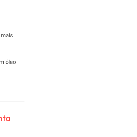
s mais
em óleo
nta