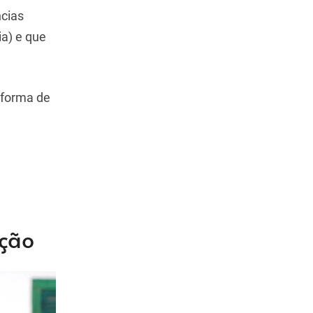
cias
ia) e que
 forma de
ação