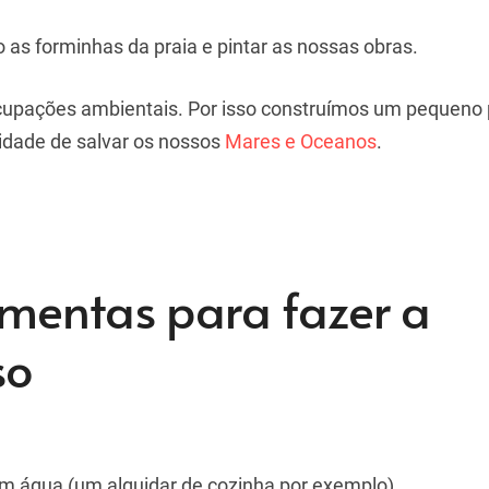
 as forminhas da praia e pintar as nossas obras.
upações ambientais. Por isso construímos um pequeno 
sidade de salvar os nossos
Mares e Oceanos
.
amentas para fazer a
so
om água (um alguidar de cozinha por exemplo).