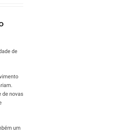
o
idade de
lvimento
ariam.
e de novas
e
também um