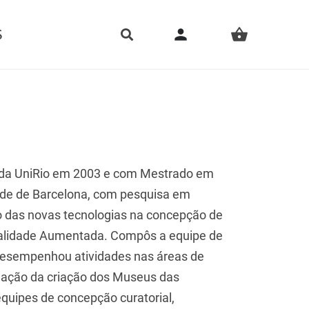
person
S
shopping_basket
 da UniRio em 2003 e com Mestrado em
dade de Barcelona, com pesquisa em
o das novas tecnologias na concepção de
ealidade Aumentada. Compôs a equipe de
 desempenhou atividades nas áreas de
enação da criação dos Museus das
quipes de concepção curatorial,