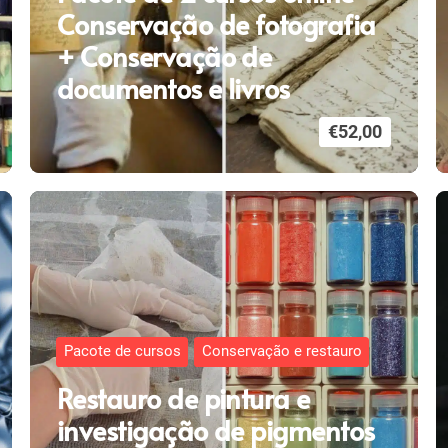
Conservação de fotografia
+ Conservação de
documentos e livros
€
52,00
Pacote de cursos
Conservação e restauro
Restauro de pintura e
investigação de pigmentos