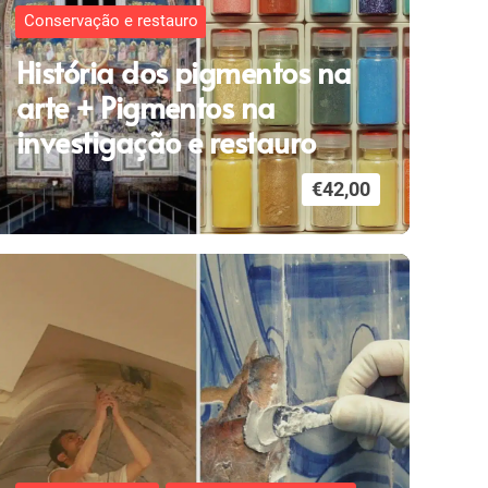
Conservação e restauro
História dos pigmentos na
arte + Pigmentos na
investigação e restauro
€
42,00