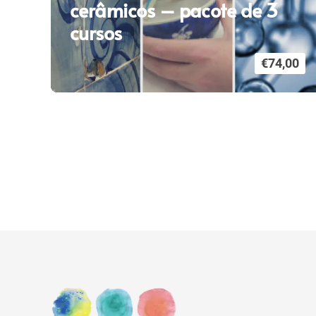
cerâmicos – pacote de 3
cursos
€
74,00