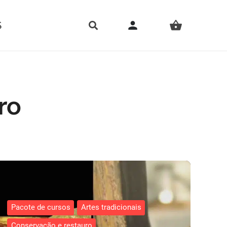
person
S
shopping_basket
ro
Pacote de cursos
Artes tradicionais
Conservação e restauro