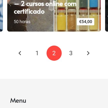
– 2 cursos online com
certificado
50
horas
€
54,00
1
2
3
Menu