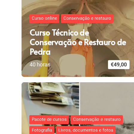
Curso online
Conservação e restauro
Curso Técnico de
Conservação e Restauro de
Pedra
40
horas
€
49,00
Pacote de cursos
Conservação e restauro
Fotografia
Livros, documentos e fotos