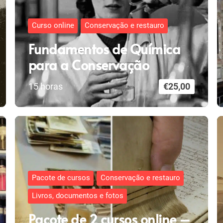
Curso online
Conservação e restauro
Fundamentos de Química
para a Conservação
15
horas
€
25,00
Pacote de cursos
Conservação e restauro
Livros, documentos e fotos
Pacote de 2 cursos online –