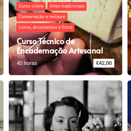
Curso online
Artes tradicionais
Conservação e restauro
Livros, documentos e fotos
Curso Técnico de
Encadernação Artesanal
40
horas
€
42,00