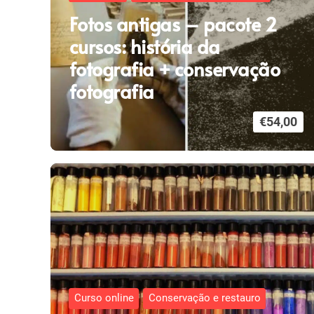
Fotos antigas – pacote 2
cursos: história da
fotografia + conservação
fotografia
€
54,00
Curso online
Conservação e restauro