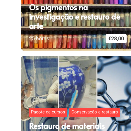
Os pigmentos na
investigação e restauro de
arte
25
horas
€
28,00
Pacote de cursos
Conservação e restauro
Restauro de materiais