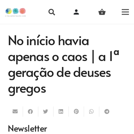
person
shopping_basket
No início havia
apenas o caos | a 1ª
geração de deuses
gregos
Newsletter