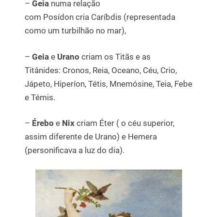
–
Geia
numa relação
com Posídon cria Caríbdis (representada
como um turbilhão no mar),
–
Geia
e
Urano
criam os Titãs e as
Titânides: Cronos, Reia, Oceano, Céu, Crio,
Jápeto, Hiperíon, Tétis, Mnemósine, Teia, Febe
e Témis.
–
Érebo
e
Nix
criam Éter ( o céu superior,
assim diferente de Urano) e Hemera
(personificava a luz do dia).