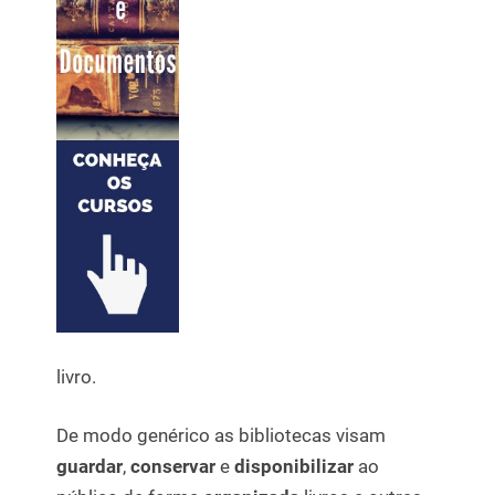
livro.
De modo genérico as bibliotecas visam
guardar
,
conservar
e
disponibilizar
ao