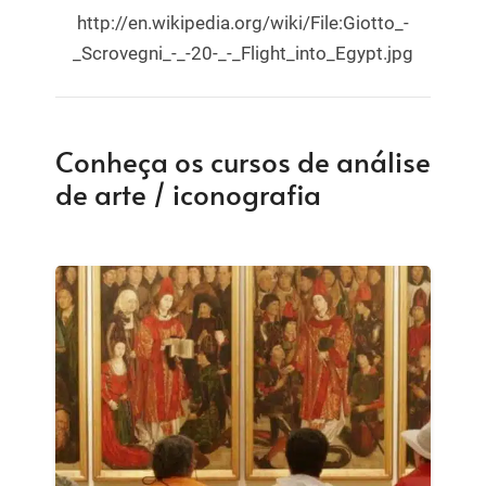
http://en.wikipedia.org/wiki/File:Giotto_-
_Scrovegni_-_-20-_-_Flight_into_Egypt.jpg
Conheça os cursos de análise
de arte / iconografia
PROMOÇÃO!