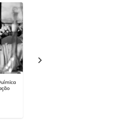
Química
Fotos antigas – pacote 2
ação
cursos: história da
fotografia + conservação
fotografia
€
54,00