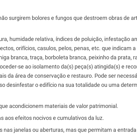
não surgirem bolores e fungos que destroem obras de ar
a, humidade relativa, índices de poluição, infestação a
ectos, orifícios, casulos, pelos, penas, etc. que indicam a
miga branca, traça, borboleta branca, peixinho da prata, r
oceder-se ao isolamento da(s) peça(s) atingida(s) e reco
is da área de conservação e restauro. Pode ser necessár
o desinfestar o edifício na sua totalidade ou uma deter
 que acondicionem materiais de valor patrimonial.
s aos efeitos nocivos e cumulativos da luz.
ios nas janelas ou aberturas, mas que permitam a entrada 