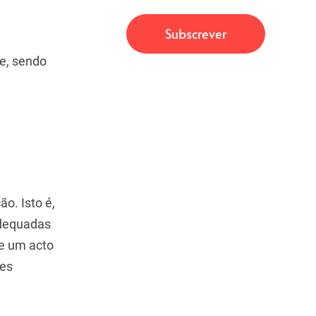
e, sendo
o. Isto é,
adequadas
de um acto
ões