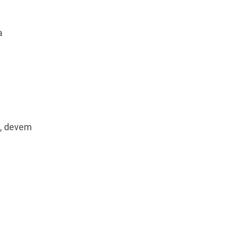
a
e, devem