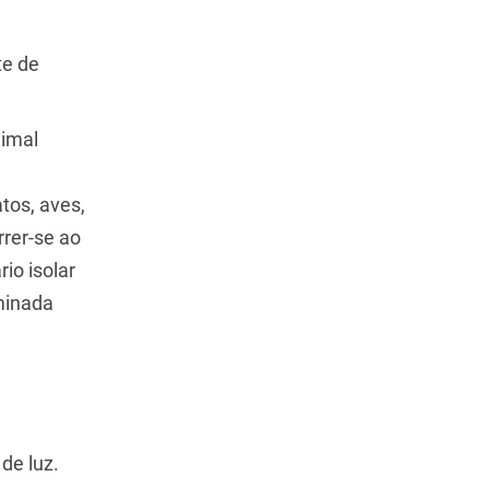
te de
nimal
atos, aves,
rrer-se ao
io isolar
minada
de luz.