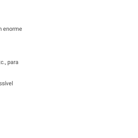
um enorme
c., para
ssível