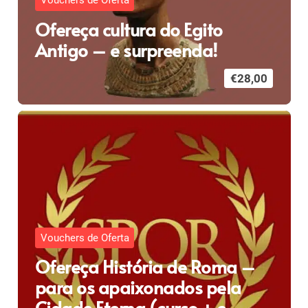
Vouchers de Oferta
Ofereça cultura do Egito
Antigo – e surpreenda!
€
28,00
Vouchers de Oferta
Ofereça História de Roma –
para os apaixonados pela
Cidade Eterna (curso + e-