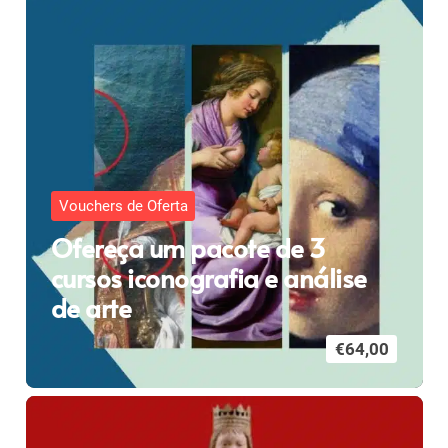
Vouchers de Oferta
Ofereça um pacote de 3
cursos iconografia e análise
de arte
€
64,00