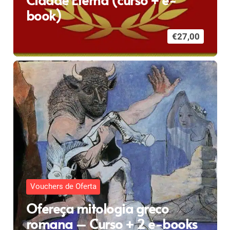
book)
€
27,00
Vouchers de Oferta
Ofereça mitologia greco
romana – Curso + 2 e-books