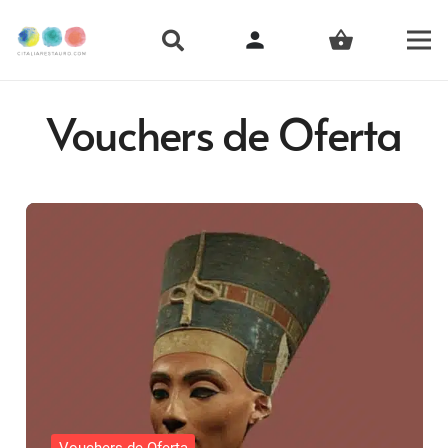
person
shopping_basket
Vouchers de Oferta