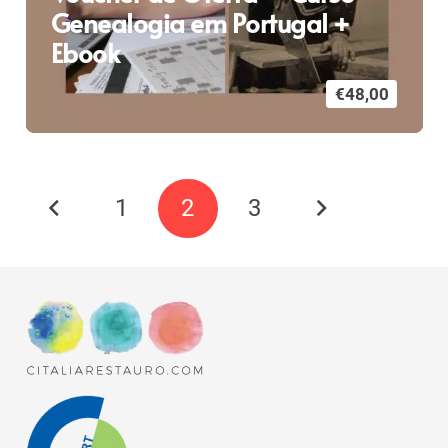
Genealogia em Portugal +
Ebook
€
48,00
1
2
3